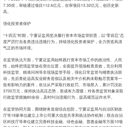
7.35倍，审核通过项目112.6亿元，在审项目13.32亿元，创历史新
高。
强化投资者保护
“十四五”时期，宁夏证监局坚决履行资本市场监管职责，以“零容忍”态
度严厉打击各类违法违规行为，持续强化投资者保护，全力营造风清
气正的市场环境。
在监管执法方面，宁夏证监局始终践行资本市场工作的政治性、人民
性，始终把强监管放在突出位置，全面提升现场检查质效，充分利用
科技监管、精准问询等非现场监管手段，强化日常监管与稽查执法联
动，先后查处远高实业财务造假以及相关中介机构未勤勉尽责案等一
批有影响力的案件，依法从严采取行政处罚、市场禁入，累计罚没款
3700万元，保持执法高压态势，形成有力震慑；对各类监管对象采取
行政监管措施80余份，及时纠治违规行为，提高规范运作水平。
在监管协同方面，围绕财务造假综合惩防，宁夏证监局与自治区财政
厅等18家单位建立上市公司重大信息共享和执法协作机制；联合自治
区科技厅等单位建立完善科技金融、绿色金融、普惠金融等方面10项