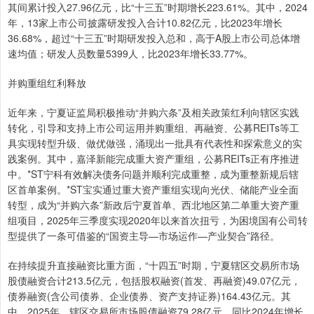
其间累计投入27.96亿元，比“十三五”时期增长223.61%。其中，2024
年，13家上市公司披露研发投入合计10.82亿元，比2023年增长
36.68%，超过“十三五”时期研发投入总和，高于A股上市公司总体增
速均值；研发人员数量5399人，比2023年增长33.77%。
并购重组红利释放
近年来，宁夏证监局积极推动“并购六条”及相关政策红利向辖区实践
转化，引导和支持上市公司运用并购重组、再融资、公募REITs等工
具实现转型升级、做优做强，涌现出一批具有代表性和探索意义的实
践案例。其中，嘉泽新能完成重大资产重组，公募REITs正有序推进
中。*ST宁科有效解决债务问题并顺利完成重整，成为重整新规后辖
区首单案例。*ST宝实通过重大资产重组实现向光伏、储能产业全面
转型，成为“并购六条”新政后宁夏首单、西北地区第二单重大资产重
组项目，2025年三季度实现2020年以来首次扭亏，为困境国有公司转
型提供了一条可借鉴的“国资主导—市场运作—产业契合”路径。
在持续提升直接融资比重方面，“十四五”时期，宁夏辖区交易所市场
股债融资合计213.5亿元，包括股权融资(首发、再融资)49.07亿元，
债券融资(含公司债券、企业债券、资产支持证券)164.43亿元。其
中，2025年，辖区交易所市场股债融资79.28亿元，同比2024年增长