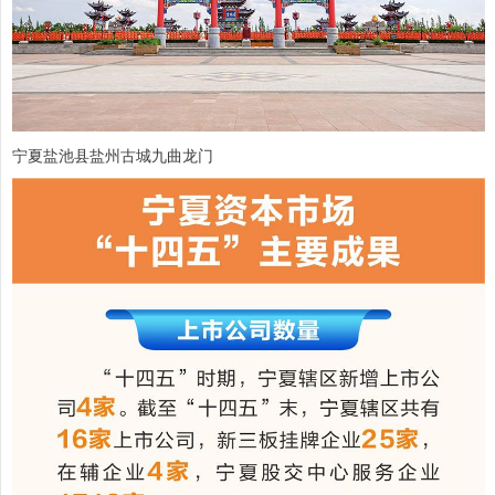
宁夏盐池县盐州古城九曲龙门