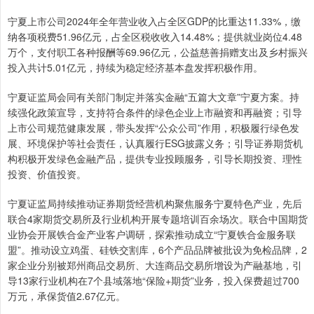
宁夏上市公司2024年全年营业收入占全区GDP的比重达11.33%，缴
纳各项税费51.96亿元，占全区税收收入14.48%；提供就业岗位4.48
万个，支付职工各种报酬等69.96亿元，公益慈善捐赠支出及乡村振兴
投入共计5.01亿元，持续为稳定经济基本盘发挥积极作用。
宁夏证监局会同有关部门制定并落实金融“五篇大文章”宁夏方案。持
续强化政策宣导，支持符合条件的绿色企业上市融资和再融资；引导
上市公司规范健康发展，带头发挥“公众公司”作用，积极履行绿色发
展、环境保护等社会责任，认真履行ESG披露义务；引导证券期货机
构积极开发绿色金融产品，提供专业投顾服务，引导长期投资、理性
投资、价值投资。
宁夏证监局持续推动证券期货经营机构聚焦服务宁夏特色产业，先后
联合4家期货交易所及行业机构开展专题培训百余场次。联合中国期货
业协会开展铁合金产业客户调研，探索推动成立“宁夏铁合金服务联
盟”。推动设立鸡蛋、硅铁交割库，6个产品品牌被批设为免检品牌，2
家企业分别被郑州商品交易所、大连商品交易所增设为产融基地，引
导13家行业机构在7个县域落地“保险+期货”业务，投入保费超过700
万元，承保货值2.67亿元。