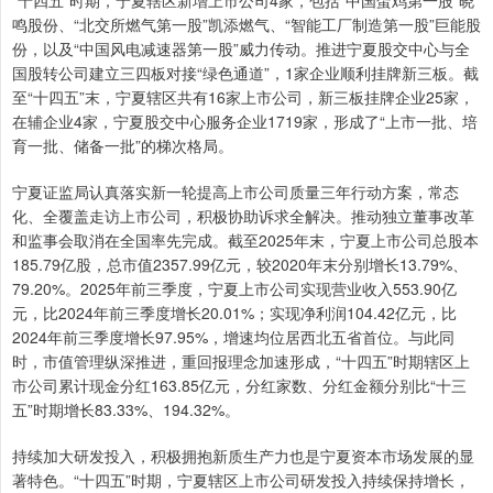
鸣股份、“北交所燃气第一股”凯添燃气、“智能工厂制造第一股”巨能股
份，以及“中国风电减速器第一股”威力传动。推进宁夏股交中心与全
国股转公司建立三四板对接“绿色通道”，1家企业顺利挂牌新三板。截
至“十四五”末，宁夏辖区共有16家上市公司，新三板挂牌企业25家，
在辅企业4家，宁夏股交中心服务企业1719家，形成了“上市一批、培
育一批、储备一批”的梯次格局。
宁夏证监局认真落实新一轮提高上市公司质量三年行动方案，常态
化、全覆盖走访上市公司，积极协助诉求全解决。推动独立董事改革
和监事会取消在全国率先完成。截至2025年末，宁夏上市公司总股本
185.79亿股，总市值2357.99亿元，较2020年末分别增长13.79%、
79.20%。2025年前三季度，宁夏上市公司实现营业收入553.90亿
元，比2024年前三季度增长20.01%；实现净利润104.42亿元，比
2024年前三季度增长97.95%，增速均位居西北五省首位。与此同
时，市值管理纵深推进，重回报理念加速形成，“十四五”时期辖区上
市公司累计现金分红163.85亿元，分红家数、分红金额分别比“十三
五”时期增长83.33%、194.32%。
持续加大研发投入，积极拥抱新质生产力也是宁夏资本市场发展的显
著特色。“十四五”时期，宁夏辖区上市公司研发投入持续保持增长，