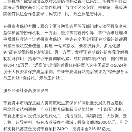
工作机制；配合自治区政府完善防范和处置非法集资工作机制和打击
非法证券期货基金活动协作机制；与自治区公安厅、检察院、高级法
院签订执法合作备忘录，构筑行、民、刑立体追责体系。
在投资者保护方面，联合宁夏金融监管局等五部门建立辖区投资者权
益保护监管协作机制。一方面，坚持事前宣传引导、事中诉求处理和
事后维权救济全过程投资者保护，率先在全国实现证券期货纠纷诉调
对接三级法院全覆盖，构建“一站式接收、全在线解决、多元化服
务”证券期货纠纷化解机制。另一方面，发挥证券期货纠纷多元化解机
制功能作用，指导中证宁夏调解站累计成功调解纠纷75件，赔付投资
者854.12万元。“远高债”虚假陈述责任纠纷案入选中国证监会2024年
度十大投资者保护典型案例。中证宁夏调解站先后被评为“综合服务示
范工作站”“宣传推广示范工作站”。
服务经济社会高质量发展
宁夏资本市场深度融入黄河流域生态保护和高质量发展先行区建设，
围绕经济结构调整、产业转型升级和新旧动能转换，“十四五”以来，
宁夏上市公司投资涉及现代化工、清洁能源、高端制造、大数据、云
计算、超导材料、特色农业等多个领域，投资金额超2000亿元；引导
和支持私募基金投资宁夏项目249个，投资本金216.93亿元。