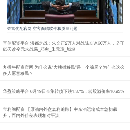
锦富优配官网 空客面临软件和质量问题
宜信配资平台 洪都之战：朱文正2万人对战陈友谅60万人，坚守
85天改变元末战局_邓愈_朱元璋_城墙
九投牛配资官网 为什么说“大槐树移民”是一个骗局？为什么这么
多人愿意移民？
华盈策略平台 6月19日长集转债下跌1.37%，转股溢价率10.93%
宝利阁配资 【原油内外盘套利追踪】中东油运输成本急切飙
升，而内外价差表现相对平淡