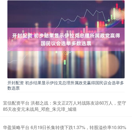
开封配资 初步结果显示伊拉克总理所属政党赢得国民议会选举多
数选票
宜信配资平台 洪都之战：朱文正2万人对战陈友谅60万人，坚守
85天改变元末战局_邓愈_朱元璋_城墙
华盈策略平台 6月19日长集转债下跌1.37%，转股溢价率10.93%