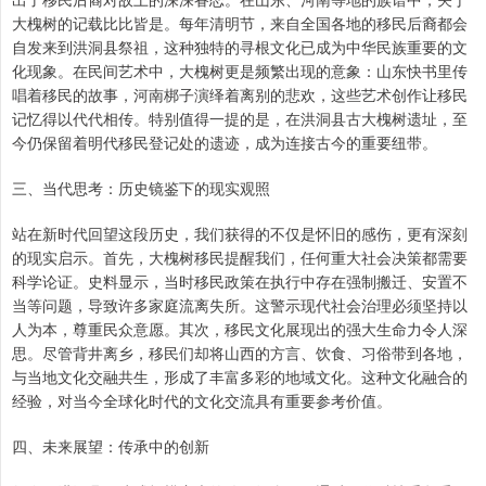
大槐树的记载比比皆是。每年清明节，来自全国各地的移民后裔都会
自发来到洪洞县祭祖，这种独特的寻根文化已成为中华民族重要的文
化现象。在民间艺术中，大槐树更是频繁出现的意象：山东快书里传
唱着移民的故事，河南梆子演绎着离别的悲欢，这些艺术创作让移民
记忆得以代代相传。特别值得一提的是，在洪洞县古大槐树遗址，至
今仍保留着明代移民登记处的遗迹，成为连接古今的重要纽带。
三、当代思考：历史镜鉴下的现实观照
站在新时代回望这段历史，我们获得的不仅是怀旧的感伤，更有深刻
的现实启示。首先，大槐树移民提醒我们，任何重大社会决策都需要
科学论证。史料显示，当时移民政策在执行中存在强制搬迁、安置不
当等问题，导致许多家庭流离失所。这警示现代社会治理必须坚持以
人为本，尊重民众意愿。其次，移民文化展现出的强大生命力令人深
思。尽管背井离乡，移民们却将山西的方言、饮食、习俗带到各地，
与当地文化交融共生，形成了丰富多彩的地域文化。这种文化融合的
经验，对当今全球化时代的文化交流具有重要参考价值。
四、未来展望：传承中的创新