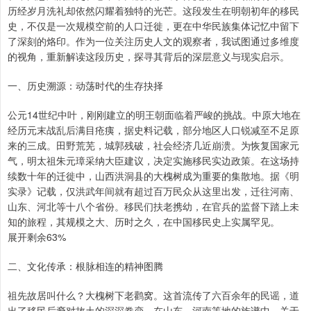
历经岁月洗礼却依然闪耀着独特的光芒。这段发生在明朝初年的移民
史，不仅是一次规模空前的人口迁徙，更在中华民族集体记忆中留下
了深刻的烙印。作为一位关注历史人文的观察者，我试图通过多维度
的视角，重新解读这段历史，探寻其背后的深层意义与现实启示。
一、历史溯源：动荡时代的生存抉择
公元14世纪中叶，刚刚建立的明王朝面临着严峻的挑战。中原大地在
经历元末战乱后满目疮痍，据史料记载，部分地区人口锐减至不足原
来的三成。田野荒芜，城郭残破，社会经济几近崩溃。为恢复国家元
气，明太祖朱元璋采纳大臣建议，决定实施移民实边政策。在这场持
续数十年的迁徙中，山西洪洞县的大槐树成为重要的集散地。据《明
实录》记载，仅洪武年间就有超过百万民众从这里出发，迁往河南、
山东、河北等十八个省份。移民们扶老携幼，在官兵的监督下踏上未
知的旅程，其规模之大、历时之久，在中国移民史上实属罕见。
展开剩余63%
二、文化传承：根脉相连的精神图腾
祖先故居叫什么？大槐树下老鹳窝。这首流传了六百余年的民谣，道
出了移民后裔对故土的深深眷恋。在山东、河南等地的族谱中，关于