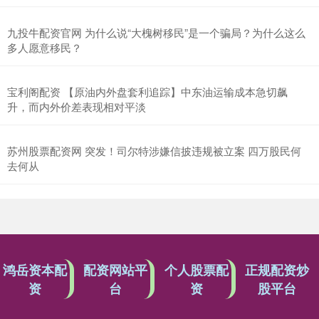
九投牛配资官网 为什么说“大槐树移民”是一个骗局？为什么这么
多人愿意移民？
宝利阁配资 【原油内外盘套利追踪】中东油运输成本急切飙
升，而内外价差表现相对平淡
苏州股票配资网 突发！司尔特涉嫌信披违规被立案 四万股民何
去何从
鸿岳资本配
配资网站平
个人股票配
正规配资炒
资
台
资
股平台