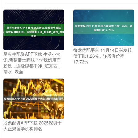
御龙优配平台 11月14日兴发转
星火牛配资APP下载 生活小常
债下跌1.26%，转股溢价率
识,葡萄带土腥味？学我妈用面
17.73%
粉洗，连缝隙都干净_脏东西_
清水_表面
股票配资APP下载 2025深圳十
大正规留学机构排名