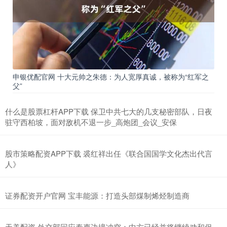
申银优配官网 十大元帅之朱德：为人宽厚真诚，被称为“红军之
父”
什么是股票杠杆APP下载 保卫中共七大的几支秘密部队，日夜
驻守西柏坡，面对敌机不退一步_高炮团_会议_安保
股市策略配资APP下载 裘红祥出任《联合国国学文化杰出代言
人》
证券配资开户官网 宝丰能源：打造头部煤制烯烃制造商
天美配资 外交部回应泰柬边境冲突：中方已经并将继续劝和促