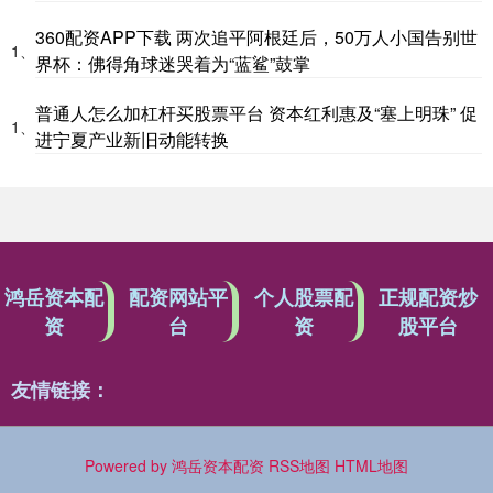
360配资APP下载 两次追平阿根廷后，50万人小国告别世
1、
界杯：佛得角球迷哭着为“蓝鲨”鼓掌
普通人怎么加杠杆买股票平台 资本红利惠及“塞上明珠” 促
1、
进宁夏产业新旧动能转换
鸿岳资本配
配资网站平
个人股票配
正规配资炒
资
台
资
股平台
友情链接：
Powered by
鸿岳资本配资
RSS地图
HTML地图