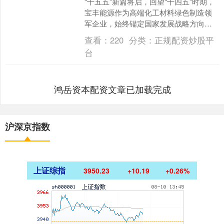
“十五五”新篇将启，回望“十四五”时期，
宝丰能源作为高端化工材料绿色制造领
军企业，始终锚定国家发展战略方向，
以“做对社会有贡献的实业”为使命，以科
查看：
220
分类：
正规配资炒股平
技创新锻造新质....
台
鸿岳资本配资文章已加载完成
沪深京指数
上证综指
3950.23
+10.19
+0.26%