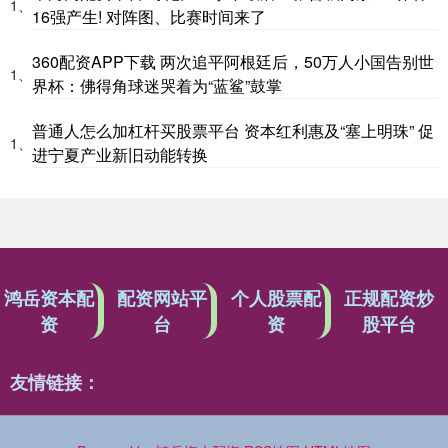
1、
16强产生! 对阵图、比赛时间来了
360配资APP下载 两次追平阿根廷后，50万人小国告别世
1、
界杯：佛得角球迷哭着为“蓝鲨”鼓掌
普通人怎么加杠杆买股票平台 资本红利惠及“塞上明珠” 促
1、
进宁夏产业新旧动能转换
鸿岳资本配
配资网站平
个人股票配
正规配资炒
资
台
资
股平台
友情链接：