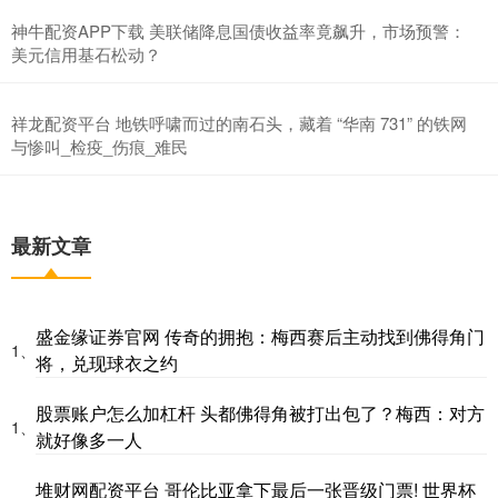
神牛配资APP下载 美联储降息国债收益率竟飙升，市场预警：
美元信用基石松动？
祥龙配资平台 地铁呼啸而过的南石头，藏着 “华南 731” 的铁网
与惨叫_检疫_伤痕_难民
最新文章
盛金缘证券官网 传奇的拥抱：梅西赛后主动找到佛得角门
1、
将，兑现球衣之约
股票账户怎么加杠杆 头都佛得角被打出包了？梅西：对方
1、
就好像多一人
堆财网配资平台 哥伦比亚拿下最后一张晋级门票! 世界杯