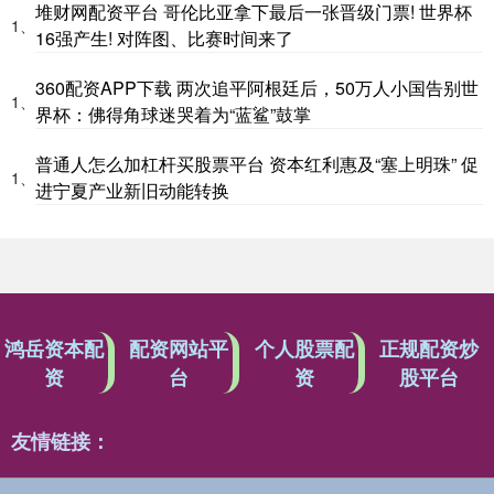
堆财网配资平台 哥伦比亚拿下最后一张晋级门票! 世界杯
1、
16强产生! 对阵图、比赛时间来了
360配资APP下载 两次追平阿根廷后，50万人小国告别世
1、
界杯：佛得角球迷哭着为“蓝鲨”鼓掌
普通人怎么加杠杆买股票平台 资本红利惠及“塞上明珠” 促
1、
进宁夏产业新旧动能转换
鸿岳资本配
配资网站平
个人股票配
正规配资炒
资
台
资
股平台
友情链接：