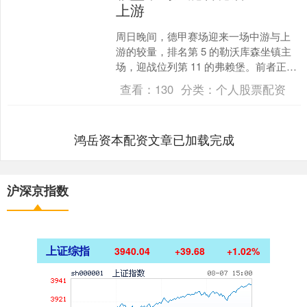
上游
周日晚间，德甲赛场迎来一场中游与上
游的较量，排名第 5 的勒沃库森坐镇主
场，迎战位列第 11 的弗赖堡。前者正为
冲击欧冠资格全力冲刺，后者则处于积
查看：
130
分类：
个人股票配资
分榜中游寻求更....
鸿岳资本配资文章已加载完成
沪深京指数
上证综指
3940.04
+39.68
+1.02%