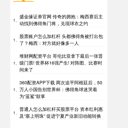
盛金缘证券官网 传奇的拥抱：梅西赛后主
1、
动找到佛得角门将，兑现球衣之约
股票账户怎么加杠杆 头都佛得角被打出包
1、
了？梅西：对方就好像多一人
堆财网配资平台 哥伦比亚拿下最后一张晋
级门票! 世界杯16强产生! 对阵图、比赛时
1、
间来了
360配资APP下载 两次追平阿根廷后，50
万人小国告别世界杯：佛得角球迷哭着
1、
为“蓝鲨”鼓掌
普通人怎么加杠杆买股票平台 资本红利惠
1、
及“塞上明珠” 促进宁夏产业新旧动能转换