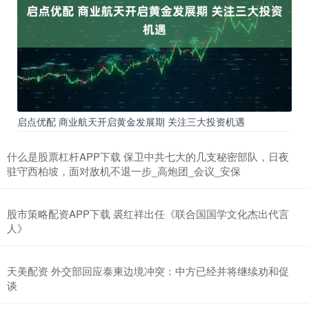
启点优配 商业航天开启黄金发展期 关注三大投资机遇
什么是股票杠杆APP下载 保卫中共七大的几支秘密部队，日夜
驻守西柏坡，面对敌机不退一步_高炮团_会议_安保
股市策略配资APP下载 裘红祥出任《联合国国学文化杰出代言
人》
天美配资 外交部回应泰柬边境冲突：中方已经并将继续劝和促
谈