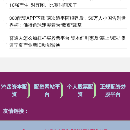
1、
16强产生! 对阵图、比赛时间来了
360配资APP下载 两次追平阿根廷后，50万人小国告别世
1、
界杯：佛得角球迷哭着为“蓝鲨”鼓掌
普通人怎么加杠杆买股票平台 资本红利惠及“塞上明珠” 促
1、
进宁夏产业新旧动能转换
鸿岳资本配
配资网站平
个人股票配
正规配资炒
资
台
资
股平台
友情链接：