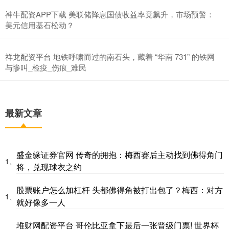
神牛配资APP下载 美联储降息国债收益率竟飙升，市场预警：
美元信用基石松动？
祥龙配资平台 地铁呼啸而过的南石头，藏着 “华南 731” 的铁网
与惨叫_检疫_伤痕_难民
最新文章
盛金缘证券官网 传奇的拥抱：梅西赛后主动找到佛得角门
1、
将，兑现球衣之约
股票账户怎么加杠杆 头都佛得角被打出包了？梅西：对方
1、
就好像多一人
堆财网配资平台 哥伦比亚拿下最后一张晋级门票! 世界杯