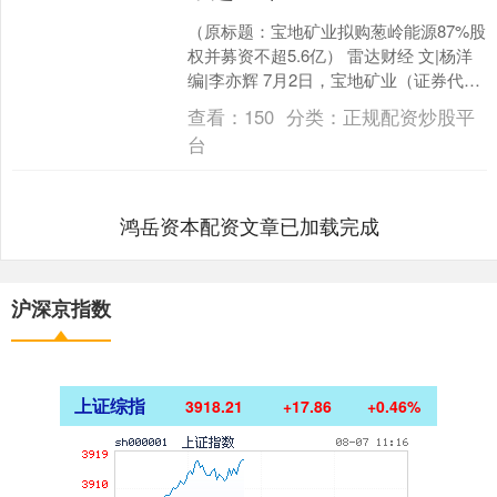
（原标题：宝地矿业拟购葱岭能源87%股
权并募资不超5.6亿） 雷达财经 文|杨洋
编|李亦辉 7月2日，宝地矿业（证券代
码：601121）公告，公司拟通过发行
查看：
150
分类：
正规配资炒股平
股....
台
鸿岳资本配资文章已加载完成
沪深京指数
上证综指
3918.21
+17.86
+0.46%