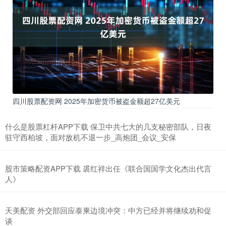
四川股票配资网 2025年加密货币被盗金额超27亿美元
什么是股票杠杆APP下载 保卫中共七大的几支秘密部队，日夜
驻守西柏坡，面对敌机不退一步_高炮团_会议_安保
股市策略配资APP下载 裘红祥出任《联合国国学文化杰出代言
人》
天美配资 外交部回应泰柬边境冲突：中方已经并将继续劝和促
谈