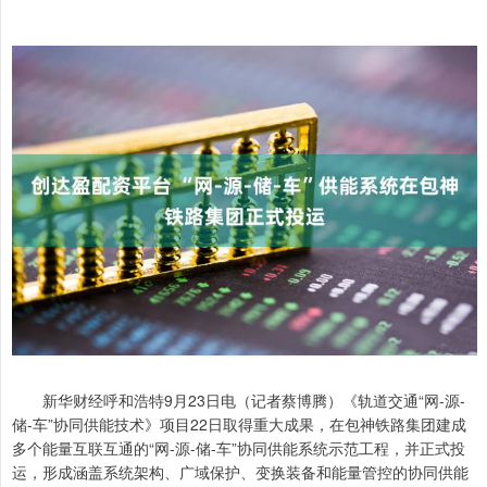
新华财经呼和浩特9月23日电（记者蔡博腾）《轨道交通“网-源-
储-车”协同供能技术》项目22日取得重大成果，在包神铁路集团建成
多个能量互联互通的“网-源-储-车”协同供能系统示范工程，并正式投
运，形成涵盖系统架构、广域保护、变换装备和能量管控的协同供能