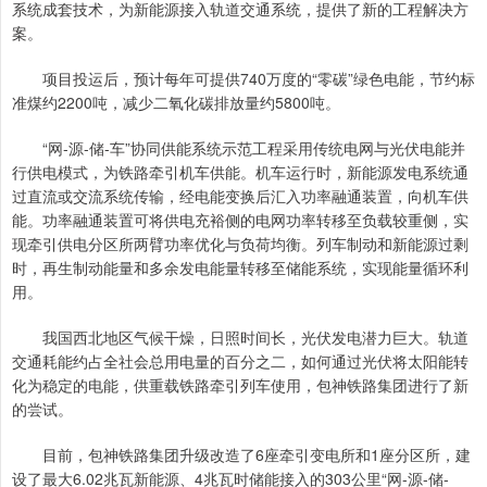
系统成套技术，为新能源接入轨道交通系统，提供了新的工程解决方
案。
项目投运后，预计每年可提供740万度的“零碳”绿色电能，节约标
准煤约2200吨，减少二氧化碳排放量约5800吨。
“网-源-储-车”协同供能系统示范工程采用传统电网与光伏电能并
行供电模式，为铁路牵引机车供能。机车运行时，新能源发电系统通
过直流或交流系统传输，经电能变换后汇入功率融通装置，向机车供
能。功率融通装置可将供电充裕侧的电网功率转移至负载较重侧，实
现牵引供电分区所两臂功率优化与负荷均衡。列车制动和新能源过剩
时，再生制动能量和多余发电能量转移至储能系统，实现能量循环利
用。
我国西北地区气候干燥，日照时间长，光伏发电潜力巨大。轨道
交通耗能约占全社会总用电量的百分之二，如何通过光伏将太阳能转
化为稳定的电能，供重载铁路牵引列车使用，包神铁路集团进行了新
的尝试。
目前，包神铁路集团升级改造了6座牵引变电所和1座分区所，建
设了最大6.02兆瓦新能源、4兆瓦时储能接入的303公里“网-源-储-