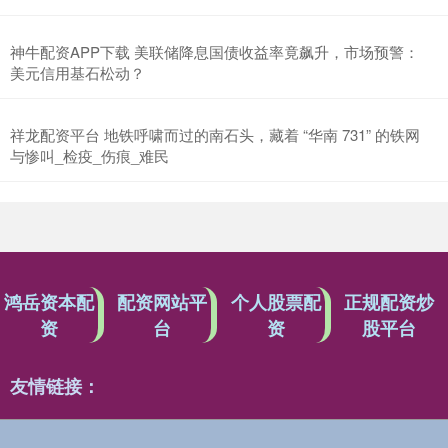
神牛配资APP下载 美联储降息国债收益率竟飙升，市场预警：
美元信用基石松动？
祥龙配资平台 地铁呼啸而过的南石头，藏着 “华南 731” 的铁网
与惨叫_检疫_伤痕_难民
鸿岳资本配
配资网站平
个人股票配
正规配资炒
资
台
资
股平台
友情链接：