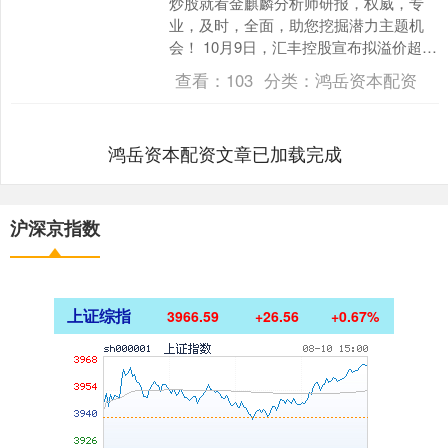
炒股就看金麒麟分析师研报，权威，专
业，及时，全面，助您挖掘潜力主题机
会！ 10月9日，汇丰控股宣布拟溢价超
30%私有化恒生银行，当日恒生银行股价
查看：
103
分类：
鸿岳资本配资
应声暴涨25.8....
鸿岳资本配资文章已加载完成
沪深京指数
上证综指
3966.59
+26.56
+0.67%