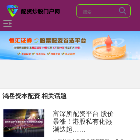
鸿岳资本配资 相关话题
富深所配资平台 股价
暴涨！港股私有化热
潮迭起……