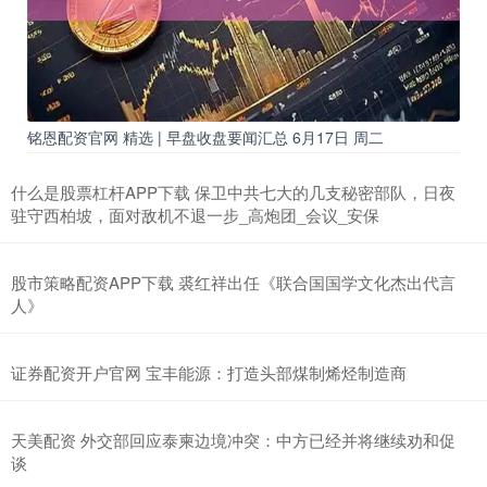
铭恩配资官网 精选 | 早盘收盘要闻汇总 6月17日 周二
什么是股票杠杆APP下载 保卫中共七大的几支秘密部队，日夜
驻守西柏坡，面对敌机不退一步_高炮团_会议_安保
股市策略配资APP下载 裘红祥出任《联合国国学文化杰出代言
人》
证券配资开户官网 宝丰能源：打造头部煤制烯烃制造商
天美配资 外交部回应泰柬边境冲突：中方已经并将继续劝和促
谈