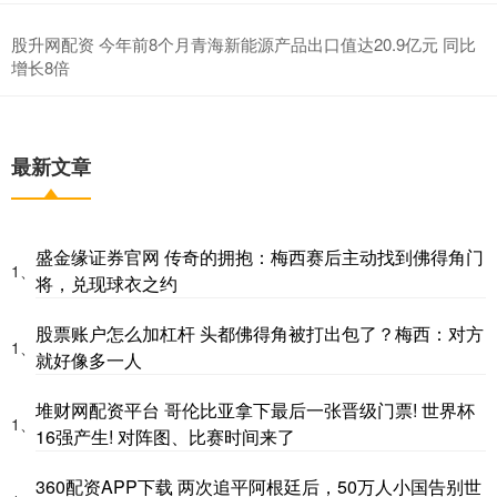
股升网配资 今年前8个月青海新能源产品出口值达20.9亿元 同比
增长8倍
最新文章
盛金缘证券官网 传奇的拥抱：梅西赛后主动找到佛得角门
1、
将，兑现球衣之约
股票账户怎么加杠杆 头都佛得角被打出包了？梅西：对方
1、
就好像多一人
堆财网配资平台 哥伦比亚拿下最后一张晋级门票! 世界杯
1、
16强产生! 对阵图、比赛时间来了
360配资APP下载 两次追平阿根廷后，50万人小国告别世