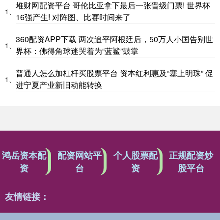
堆财网配资平台 哥伦比亚拿下最后一张晋级门票! 世界杯
1、
16强产生! 对阵图、比赛时间来了
360配资APP下载 两次追平阿根廷后，50万人小国告别世
1、
界杯：佛得角球迷哭着为“蓝鲨”鼓掌
普通人怎么加杠杆买股票平台 资本红利惠及“塞上明珠” 促
1、
进宁夏产业新旧动能转换
鸿岳资本配
配资网站平
个人股票配
正规配资炒
资
台
资
股平台
友情链接：