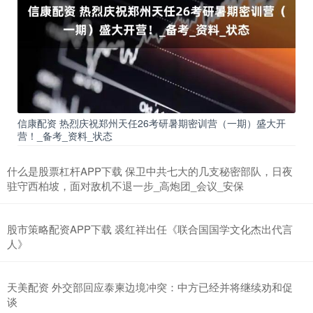
信康配资 热烈庆祝郑州天任26考研暑期密训营（一期）盛大开
营！_备考_资料_状态
什么是股票杠杆APP下载 保卫中共七大的几支秘密部队，日夜
驻守西柏坡，面对敌机不退一步_高炮团_会议_安保
股市策略配资APP下载 裘红祥出任《联合国国学文化杰出代言
人》
天美配资 外交部回应泰柬边境冲突：中方已经并将继续劝和促
谈