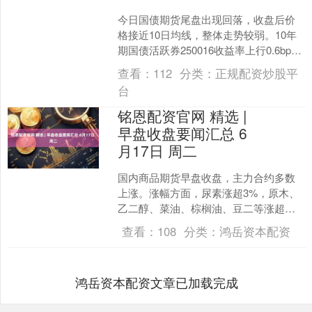
今日国债期货尾盘出现回落，收盘后价
格接近10日均线，整体走势较弱。10年
期国债活跃券250016收益率上行0.6bp报
1.807%，在资金情绪偏紧的行情下，市
查看：
112
分类：
正规配资炒股平
场....
台
铭恩配资官网 精选 |
早盘收盘要闻汇总 6
月17日 周二
国内商品期货早盘收盘，主力合约多数
上涨。涨幅方面，尿素涨超3%，原木、
乙二醇、菜油、棕榈油、豆二等涨超
1%；跌幅方面，欧线集运、苯乙烯、沪
查看：
108
分类：
鸿岳资本配资
金、原油、鸡蛋跌超1%....
鸿岳资本配资文章已加载完成