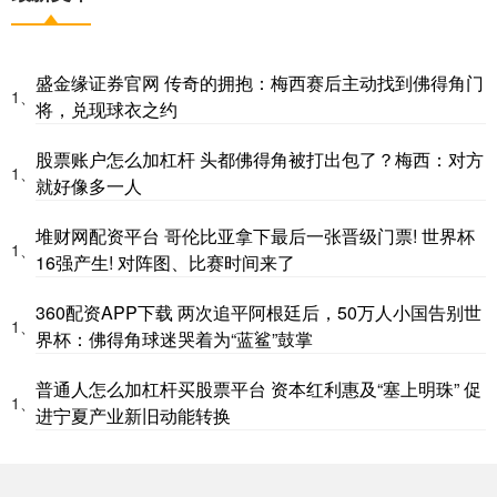
盛金缘证券官网 传奇的拥抱：梅西赛后主动找到佛得角门
1、
将，兑现球衣之约
股票账户怎么加杠杆 头都佛得角被打出包了？梅西：对方
1、
就好像多一人
堆财网配资平台 哥伦比亚拿下最后一张晋级门票! 世界杯
1、
16强产生! 对阵图、比赛时间来了
360配资APP下载 两次追平阿根廷后，50万人小国告别世
1、
界杯：佛得角球迷哭着为“蓝鲨”鼓掌
普通人怎么加杠杆买股票平台 资本红利惠及“塞上明珠” 促
1、
进宁夏产业新旧动能转换