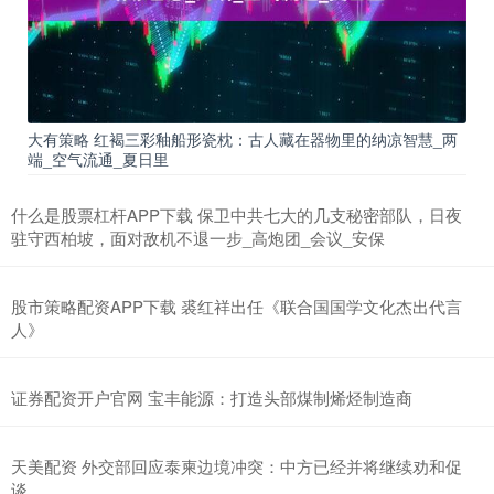
大有策略 红褐三彩釉船形瓷枕：古人藏在器物里的纳凉智慧_两
端_空气流通_夏日里
什么是股票杠杆APP下载 保卫中共七大的几支秘密部队，日夜
驻守西柏坡，面对敌机不退一步_高炮团_会议_安保
股市策略配资APP下载 裘红祥出任《联合国国学文化杰出代言
人》
证券配资开户官网 宝丰能源：打造头部煤制烯烃制造商
天美配资 外交部回应泰柬边境冲突：中方已经并将继续劝和促
谈