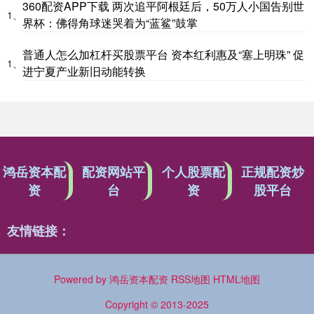
360配资APP下载 两次追平阿根廷后，50万人小国告别世
1、
界杯：佛得角球迷哭着为“蓝鲨”鼓掌
普通人怎么加杠杆买股票平台 资本红利惠及“塞上明珠” 促
1、
进宁夏产业新旧动能转换
鸿岳资本配
配资网站平
个人股票配
正规配资炒
资
台
资
股平台
友情链接：
Powered by
鸿岳资本配资
RSS地图
HTML地图
Copyright
© 2013-2025