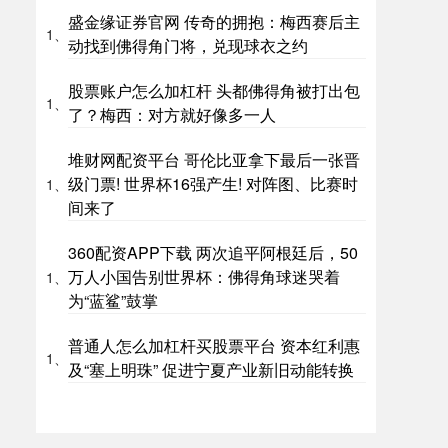
盛金缘证券官网 传奇的拥抱：梅西赛后主
1、
动找到佛得角门将，兑现球衣之约
股票账户怎么加杠杆 头都佛得角被打出包
1、
了？梅西：对方就好像多一人
堆财网配资平台 哥伦比亚拿下最后一张晋
级门票! 世界杯16强产生! 对阵图、比赛时
1、
间来了
360配资APP下载 两次追平阿根廷后，50
万人小国告别世界杯：佛得角球迷哭着
1、
为“蓝鲨”鼓掌
普通人怎么加杠杆买股票平台 资本红利惠
1、
及“塞上明珠” 促进宁夏产业新旧动能转换