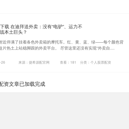
下载 在迪拜送外卖：没有“电驴”、运力不
战本土巨头？
附近停满了挂着各色外卖箱的摩托车。红、黄、蓝、绿——每个颜色背
片热土上站稳脚跟的外卖平台。 尽管这里还没有实现“外卖自....
-26
来源：捷希源配官网
查看：
181
分类：
个人股票配资
配资文章已加载完成