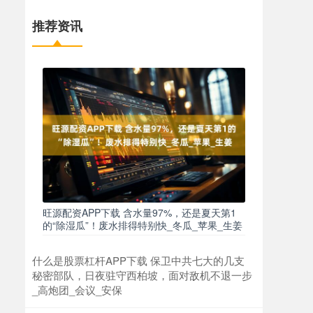
推荐资讯
旺源配资APP下载 含水量97%，还是夏天第1
的“除湿瓜”！废水排得特别快_冬瓜_苹果_生姜
什么是股票杠杆APP下载 保卫中共七大的几支
秘密部队，日夜驻守西柏坡，面对敌机不退一步
_高炮团_会议_安保