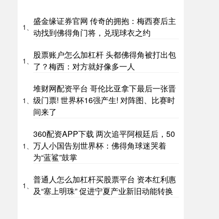
盛金缘证券官网 传奇的拥抱：梅西赛后主
1、
动找到佛得角门将，兑现球衣之约
股票账户怎么加杠杆 头都佛得角被打出包
1、
了？梅西：对方就好像多一人
堆财网配资平台 哥伦比亚拿下最后一张晋
级门票! 世界杯16强产生! 对阵图、比赛时
1、
间来了
360配资APP下载 两次追平阿根廷后，50
万人小国告别世界杯：佛得角球迷哭着
1、
为“蓝鲨”鼓掌
普通人怎么加杠杆买股票平台 资本红利惠
1、
及“塞上明珠” 促进宁夏产业新旧动能转换