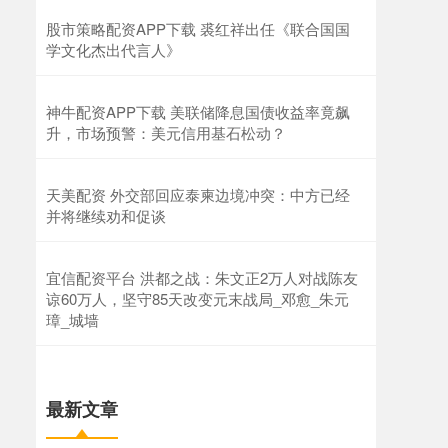
股市策略配资APP下载 裘红祥出任《联合国国
学文化杰出代言人》
神牛配资APP下载 美联储降息国债收益率竟飙
升，市场预警：美元信用基石松动？
天美配资 外交部回应泰柬边境冲突：中方已经
并将继续劝和促谈
宜信配资平台 洪都之战：朱文正2万人对战陈友
谅60万人，坚守85天改变元末战局_邓愈_朱元
璋_城墙
最新文章