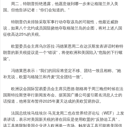
周二，特朗普拒绝透露，他愿意做到哪一步来让格陵兰并入美
国。但他告诉记者：“你们会知道的。”
特朗普仍未排除采取军事行动夺取该岛的可能性，他最近威胁
说，如果八个北约成员国阻挠他夺取格陵兰岛的企图，将对上述八国
征收高达25%的关税。
欧盟委员会主席乌尔苏拉·冯德莱恩周二在达沃斯发表讲话时称特
朗普的新关税提议是一个“错误”，将使欧洲和美国陷入“危险的下行螺
旋”。
冯德莱恩表示：“我们的回应将坚定不移、团结一致且相称。”她
补充说，欧盟与格陵兰和丹麦“完全团结一致”。
欧洲议会国际贸易委员会主席贝恩德·朗格将于周三晚些时候在法
国斯特拉斯堡举行新闻发布会。据英国广播公司援引匿名消息人士的
话报道，他将宣布暂停2025年夏天达成的美欧贸易协议。
法国总统埃马纽埃尔·马克龙周二也在世界经济论坛（WEF）上发
表讲话，表示对美国新关税的潜在回应是使用欧盟的“反胁迫工具”，
该工具将限制美国企业进入欧洲单一市场。触发该工具可能将美国供