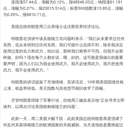
道指涨57.44点，涨幅为0.12%，报48546.03点；纳指涨61.191
点，涨幅为0.27%，报23015.514点；标普500指数涨13.85点，涨幅
为0.20%，报6810.71点。
美国总统特朗普周三出席瑞士达沃斯世界经济论坛。
特朗普在演讲中谈及格陵兰岛问题时表示：“我们从未要求过任何
东西，也从未得到过任何东西。我们可能什么也得不到，除非我决定
使用过度的实力和武力，坦白说，那样我们将势不可挡。但我不会那
样做。好吗？现在每个人都在说，哦，好的。这可能是我做出的最重
要声明，因为人们以为我会使用武力。我不必使用武力。我不想使用
武力。我不会使用武力。”
特朗普的讲话提振了市场情绪。其讲话后，10年期美国国债价格
上涨，收益率转低。美元指数与其他货币相比收窄了跌幅。
尽管特朗普排除了军事行动，但他周三确实表示他“正在寻求立即
谈判，以再次讨论美国收购格陵兰的问题”。
此前一天，周二美股大幅下跌，此前美国总统特朗普再度强调了
对反对其获得格陵兰的欧洲国家的关税威胁。当天道指收盘重挫超过