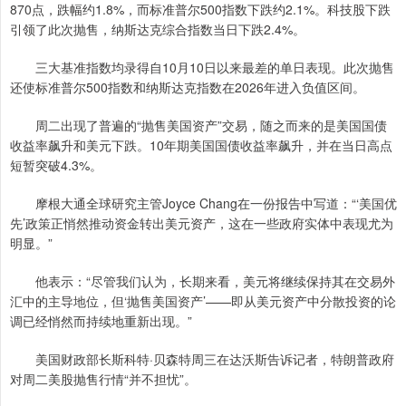
870点，跌幅约1.8%，而标准普尔500指数下跌约2.1%。科技股下跌
引领了此次抛售，纳斯达克综合指数当日下跌2.4%。
三大基准指数均录得自10月10日以来最差的单日表现。此次抛售
还使标准普尔500指数和纳斯达克指数在2026年进入负值区间。
周二出现了普遍的“抛售美国资产”交易，随之而来的是美国国债
收益率飙升和美元下跌。10年期美国国债收益率飙升，并在当日高点
短暂突破4.3%。
摩根大通全球研究主管Joyce Chang在一份报告中写道：“‘美国优
先’政策正悄然推动资金转出美元资产，这在一些政府实体中表现尤为
明显。”
他表示：“尽管我们认为，长期来看，美元将继续保持其在交易外
汇中的主导地位，但‘抛售美国资产’——即从美元资产中分散投资的论
调已经悄然而持续地重新出现。”
美国财政部长斯科特·贝森特周三在达沃斯告诉记者，特朗普政府
对周二美股抛售行情“并不担忧”。