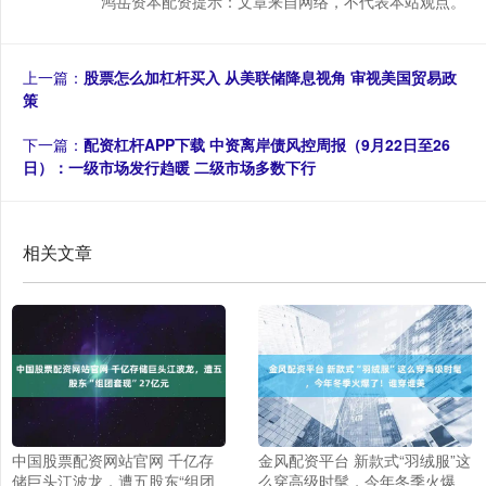
鸿岳资本配资提示：文章来自网络，不代表本站观点。
上一篇：
股票怎么加杠杆买入 从美联储降息视角 审视美国贸易政
策
下一篇：
配资杠杆APP下载 中资离岸债风控周报（9月22日至26
日）：一级市场发行趋暖 二级市场多数下行
相关文章
中国股票配资网站官网 千亿存
金风配资平台 新款式“羽绒服”这
储巨头江波龙，遭五股东“组团
么穿高级时髦，今年冬季火爆