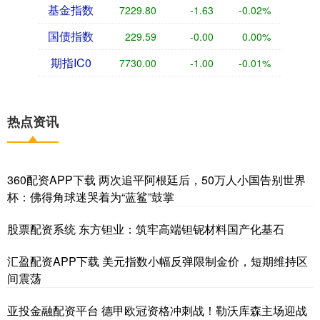
基金指数
7229.80
-1.63
-0.02%
国债指数
229.59
-0.00
0.00%
期指IC0
7730.00
-1.00
-0.01%
热点资讯
360配资APP下载 两次追平阿根廷后，50万人小国告别世界
杯：佛得角球迷哭着为“蓝鲨”鼓掌
股票配资系统 东方钽业：筑牢高端钽铌材料国产化基石
汇盈配资APP下载 美元指数小幅反弹限制金价，短期维持区
间震荡
亚投金融配资平台 德甲欧冠资格冲刺战！勒沃库森主场迎战